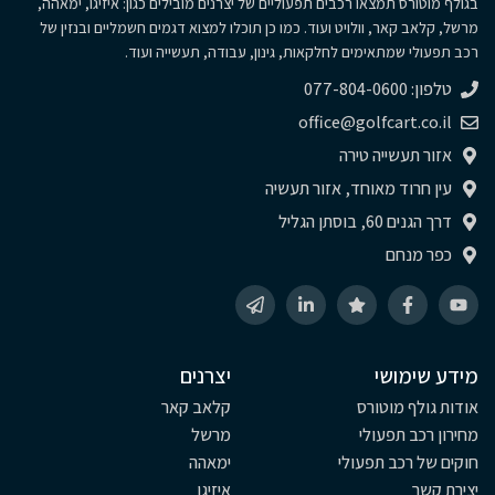
בגולף מוטורס תמצאו רכבים תפעוליים של יצרנים מובילים כגון: איזיגו, ימאהה,
מרשל, קלאב קאר, וולויט ועוד. כמו כן תוכלו למצוא דגמים חשמליים ובנזין של
רכב תפעולי שמתאימים לחלקאות, גינון, עבודה, תעשייה ועוד.
טלפון: 077-804-0600
office@golfcart.co.il
אזור תעשייה טירה
עין חרוד מאוחד, אזור תעשיה
דרך הגנים 60, בוסתן הגליל
כפר מנחם
מידע שימושי
יצרנים
אודות גולף מוטורס
קלאב קאר
מחירון רכב תפעולי
מרשל
חוקים של רכב תפעולי
ימאהה
יצירת קשר
איזיגו