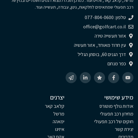
מרשל, קלאב קאר, וולויט ועוד. כמו כן תוכלו למצוא דגמים חשמליים ובנזין של
רכב תפעולי שמתאימים לחלקאות, גינון, עבודה, תעשייה ועוד.
טלפון: 077-804-0600
office@golfcart.co.il
אזור תעשייה טירה
עין חרוד מאוחד, אזור תעשיה
דרך הגנים 60, בוסתן הגליל
כפר מנחם
מידע שימושי
יצרנים
אודות גולף מוטורס
קלאב קאר
מחירון רכב תפעולי
מרשל
חוקים של רכב תפעולי
ימאהה
יצירת קשר
איזיגו
מדריכים
אקס קאר