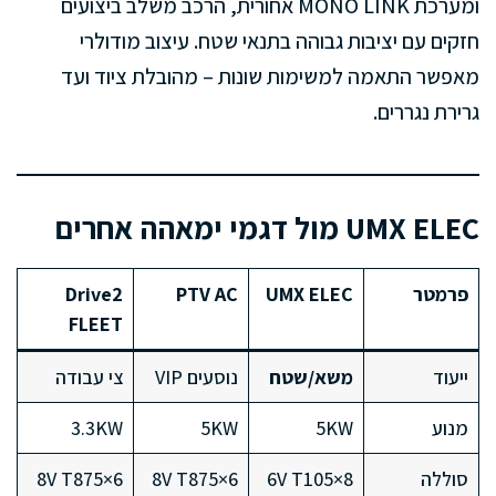
ומערכת MONO LINK אחורית, הרכב משלב ביצועים
חזקים עם יציבות גבוהה בתנאי שטח. עיצוב מודולרי
מאפשר התאמה למשימות שונות – מהובלת ציוד ועד
גרירת נגררים.
UMX ELEC מול דגמי ימאהה אחרים
פרמטר
UMX ELEC
PTV AC
Drive2
FLEET
ייעוד
משא/שטח
נוסעים VIP
צי עבודה
מנוע
5KW
5KW
3.3KW
סוללה
8×6V T105
6×8V T875
6×8V T875