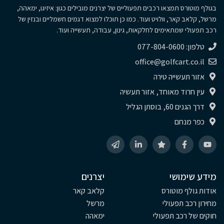
בגולף מוטורס תמצאו רכבים תפעוליים של יצרנים מובילים כגון: איזיגו, ימאהה,
מרשל, קלאב קאר, וולויט ועוד. כמו כן תוכלו למצוא דגמים חשמליים ובנזין של
רכב תפעולי שמתאימים לחלקאות, גינון, עבודה, תעשייה ועוד.
טלפון: 077-804-0600
office@golfcart.co.il
אזור תעשייה טירה
עין חרוד מאוחד, אזור תעשיה
דרך הגנים 60, בוסתן הגליל
כפר מנחם
מידע שימושי
יצרנים
אודות גולף מוטורס
קלאב קאר
מחירון רכב תפעולי
מרשל
חוקים של רכב תפעולי
ימאהה