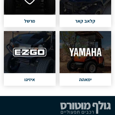
קלאב קאר
מרשל
ימאהה
איזיגו