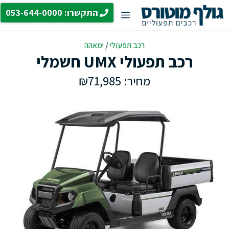
דלג
התקשרו: 053-644-0000
תפריט
תוכן
רכב תפעולי
/
ימאהה
רכב תפעולי UMX חשמלי
מחיר: ₪71,985