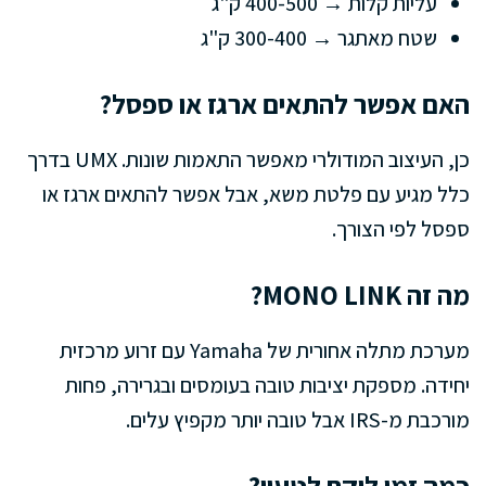
עליות קלות → 400-500 ק"ג
שטח מאתגר → 300-400 ק"ג
האם אפשר להתאים ארגז או ספסל?
כן, העיצוב המודולרי מאפשר התאמות שונות. UMX בדרך
כלל מגיע עם פלטת משא, אבל אפשר להתאים ארגז או
ספסל לפי הצורך.
מה זה MONO LINK?
מערכת מתלה אחורית של Yamaha עם זרוע מרכזית
יחידה. מספקת יציבות טובה בעומסים ובגרירה, פחות
מורכבת מ-IRS אבל טובה יותר מקפיץ עלים.
כמה זמן לוקח לטעון?