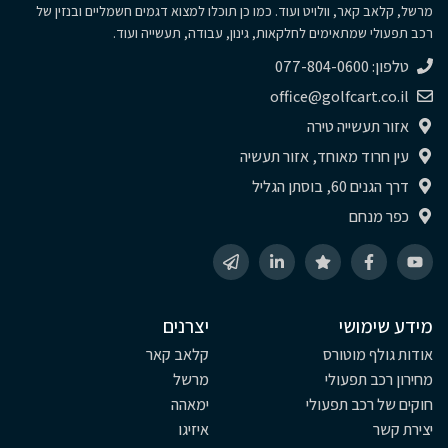
מרשל, קלאב קאר, וולויט ועוד. כמו כן תוכלו למצוא דגמים חשמליים ובנזין של
רכב תפעולי שמתאימים לחלקאות, גינון, עבודה, תעשייה ועוד.
טלפון: 077-804-0600
office@golfcart.co.il
אזור תעשייה טירה
עין חרוד מאוחד, אזור תעשיה
דרך הגנים 60, בוסתן הגליל
כפר מנחם
מידע שימושי
יצרנים
אודות גולף מוטורס
קלאב קאר
מחירון רכב תפעולי
מרשל
חוקים של רכב תפעולי
ימאהה
יצירת קשר
איזיגו