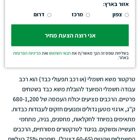
אזור בארץ:
צפון
מרכז
דרום
בשליחת טופס זה הנך מאשר/ת את
תנאי השימוש
ואת
מדיניות הפרטיות
באתר.
טרקטור משא חשמלי (או רכב תפעולי כבד) הוא רכב
עבודה חשמלי המיועד להובלת משא כבד בשטחים
פרטיים. הרכבים מציעים יכולת העמסה של 680-1,200
ק"ג, ארגזי מטען גדולים ומנועים חזקים לעבודות כבדות.
מתאימים במיוחד לחקלאות, מחסנים, בניה, מתחמי
תעשייה ומשקים. בניגוד לטרקטורים מסורתיים, הרכבים
החשמליים שקטים (60-65 דציבל), חוסכים 75% בעלויות