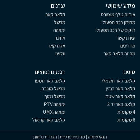
מידע שימושי
יצרנים
אודות גולף מוטורס
קלאב קאר
מחירון רכב תפעולי
מרשל
חוקים של רכב תפעולי
ימאהה
יצירת קשר
איזיגו
מדריכים
אקס קאר
מה זה קלאב קאר
וולויט
סוגים
דגמים נפוצים
קלאב קאר חשמלי
קלאב קאר טמפו
קלאב קאר בנזין
מרשל מוגבה
קלאב קאר שטח
מרשל נמוך
קלאב קאר יד 2
ימאהה PTV
4 מקומות
ימאהה UMX
6 מקומות
קלאב קאר קריאול
תנאי שימוש
|
מדיניות פרטיות
|
הצהרת נגישות