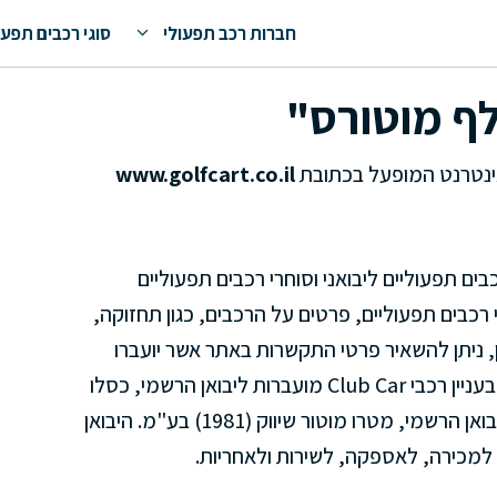
חברות רכב תפעולי
סוגי רכבים תפעו
לף מוטורס"
ינטרנט המופעל בכתובת
www.golfcart.co.il
ים תפעוליים ליבואני וסוחרי רכבים תפעוליים
י רכבים תפעוליים, פרטים על הרכבים, כגון תחזוקה,
כן, ניתן להשאיר פרטי התקשרות באתר אשר יועברו
ליבואני וסוחרי הרכבים התפעוליים. בין היתר, פניות בעניין רכבי Club Car מועברות ליבואן הרשמי, כסלו
רכב עזר בע"מ, ופניות בעניין רכבי Marshell — ליבואן הרשמי, מטרו מוטור שיווק (1981) בע"מ. היבואן
 למכירה, לאספקה, לשירות ולאחריות.