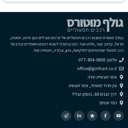
בגולף מוטורס תמצאו רכבים תפעוליים של יצרנים מובילים כגון: איזיגו, ימאהה,
מרשל, קלאב קאר, וולויט ועוד. כמו כן תוכלו למצוא דגמים חשמליים ובנזין של
רכב תפעולי שמתאימים לחלקאות, גינון, עבודה, תעשייה ועוד.
טלפון: 077-804-0600
office@golfcart.co.il
אזור תעשייה טירה
עין חרוד מאוחד, אזור תעשיה
דרך הגנים 60, בוסתן הגליל
כפר מנחם