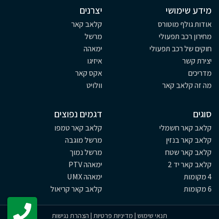
מידע שימושי
יצרנים
אודות גולף מוטורס
קלאב קאר
מחירון רכב תפעולי
מרשל
חוקים של רכב תפעולי
ימאהה
יצירת קשר
איזיגו
מדריכים
אקס קאר
מה זה קלאב קאר
וולויט
סוגים
דגמים נפוצים
קלאב קאר חשמלי
קלאב קאר טמפו
קלאב קאר בנזין
מרשל מוגבה
קלאב קאר שטח
מרשל נמוך
קלאב קאר יד 2
ימאהה PTV
4 מקומות
ימאהה UMX
6 מקומות
קלאב קאר קריאול
תנאי שימוש
|
מדיניות פרטיות
|
הצהרת נגישות