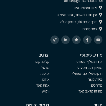
office@golfcart.co.il
אזור תעשייה טירה
עין חרוד מאוחד, אזור תעשיה
דרך הגנים 60, בוסתן הגליל
כפר מנחם
מידע שימושי
יצרנים
אודות גולף מוטורס
קלאב קאר
מחירון רכב תפעולי
מרשל
חוקים של רכב תפעולי
ימאהה
יצירת קשר
איזיגו
מדריכים
אקס קאר
מה זה קלאב קאר
וולויט
סוגים
דגמים נפוצים