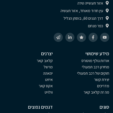
אזור תעשייה טירה
עין חרוד מאוחד, אזור תעשיה
דרך הגנים 60, בוסתן הגליל
כפר מנחם
מידע שימושי
יצרנים
אודות גולף מוטורס
קלאב קאר
מחירון רכב תפעולי
מרשל
חוקים של רכב תפעולי
ימאהה
יצירת קשר
איזיגו
מדריכים
אקס קאר
מה זה קלאב קאר
וולויט
סוגים
דגמים נפוצים