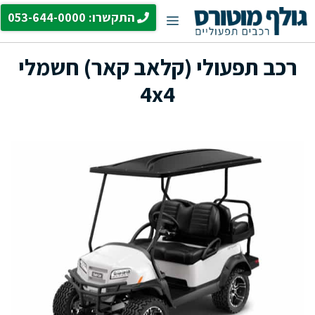
דלג
התקשרו: 053-644-0000
תפריט
תוכן
רכב תפעולי (קלאב קאר) חשמלי
4x4