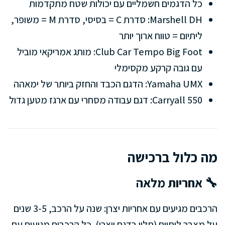
כל הדגמים חשמליים עם יכולות שטח מתקדמות
Marshell DH: סדרת C = בסיסי, סדרת M = משופר,
ליתיום = טווח ארוך יותר
Club Car Tempo Big Foot: מותג אמריקאי מוביל
עם גובה קרקע מקסימלי
Yamaha UMX: הדגם הכבד והחזק ביותר של ימאהה
Carryall 550: דגם עבודה מסחרי עם ארגז מטען גדול
מה כלול ברכישה
🔧 אחריות מלאה
הרכבים מגיעים עם אחריות יצרן: שנה על הרכב, 3-5 שנים
על מצבר ליתיום (תלוי בדגם ויצרן). כל הרכבים מגיעים עם