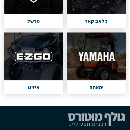
קלאב קאר
מרשל
ימאהה
איזיגו