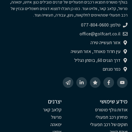
בגולף מוטורס תמצאו רכבים תפעוליים של יצרנים מובילים כגון: איזיגו, ימאהה,
מרשל, קלאב קאר, וולויט ועוד. כמו כן תוכלו למצוא דגמים חשמליים ובנזין של
רכב תפעולי שמתאימים לחלקאות, גינון, עבודה, תעשייה ועוד.
טלפון: 077-804-0600
office@golfcart.co.il
אזור תעשייה טירה
עין חרוד מאוחד, אזור תעשיה
דרך הגנים 60, בוסתן הגליל
כפר מנחם
מידע שימושי
יצרנים
אודות גולף מוטורס
קלאב קאר
מחירון רכב תפעולי
מרשל
חוקים של רכב תפעולי
ימאהה
יצירת קשר
איזיגו